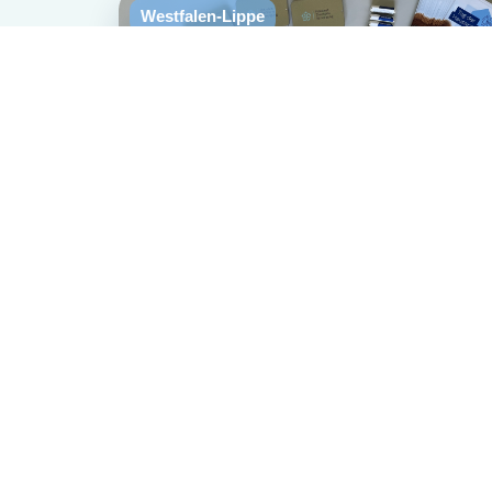
Westfalen-Lippe
Patienteninformationen
zum Hausarztprogramm
Versand ab April | Hausarztpraxen
Weiterlesen