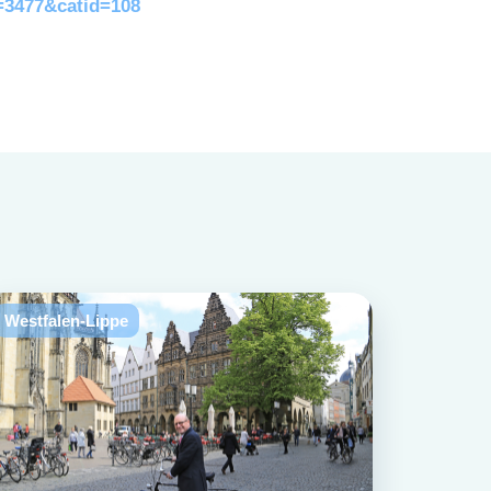
d=3477&catid=108
Westfalen-Lippe