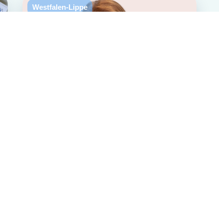
Westfalen-Lippe
Mitglied des Bundestags in
einer Hausarztpraxis in
Hemer
02.05.2024 | Hausarztpraxis in Hemer
Weiterlesen