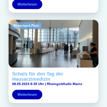
Weiterlesen
Rheinland-Pfalz
Schals für den Tag der
Hausarztmedizin
08.05.2024 8:30 Uhr | Rheingoldhalle Mainz
Weiterlesen