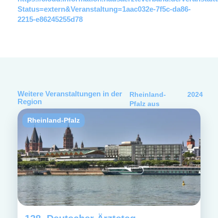
Status=extern&Veranstaltung=1aac032e-7f5c-da86-
2215-e86245255d78
Weitere Veranstaltungen in der
Rheinland-
2024
Region
Pfalz
aus
Rheinland-Pfalz